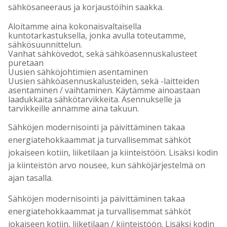
sähkösaneeraus ja korjaustöihin saakka.
Aloitamme aina kokonaisvaltaisella
kuntotarkastuksella, jonka avulla toteutamme,
sähkösuunnittelun.
Vanhat sähkövedot, sekä sähköasennuskalusteet
puretaan
Uusien sähköjohtimien asentaminen
Uusien sähköasennuskalusteiden, sekä -laitteiden
asentaminen / vaihtaminen. Käytämme ainoastaan
laadukkaita sähkötarvikkeita. Asennukselle ja
tarvikkeille annamme aina takuun.
Sähköjen modernisointi ja päivittäminen takaa
energiatehokkaammat ja turvallisemmat sähköt
jokaiseen kotiin, liiketilaan ja kiinteistöön. Lisäksi kodin
ja kiinteistön arvo nousee, kun sähköjärjestelmä on
ajan tasalla.
Sähköjen modernisointi ja päivittäminen takaa
energiatehokkaammat ja turvallisemmat sähköt
jokaiseen kotiin, liiketilaan / kiinteistöön. Lisäksi kodin