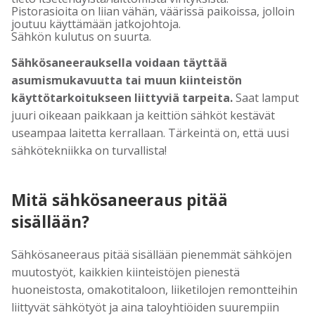
Pistorasioita on liian vähän, väärissä paikoissa, jolloin
joutuu käyttämään jatkojohtoja.
Sähkön kulutus on suurta.
Sähkösaneerauksella voidaan täyttää
asumismukavuutta tai muun kiinteistön
käyttötarkoitukseen liittyviä tarpeita.
Saat lamput
juuri oikeaan paikkaan ja keittiön sähköt kestävät
useampaa laitetta kerrallaan. Tärkeintä on, että uusi
sähkötekniikka on turvallista!
Mitä sähkösaneeraus pitää
sisällään?
Sähkösaneeraus pitää sisällään pienemmät sähköjen
muutostyöt, kaikkien kiinteistöjen pienestä
huoneistosta, omakotitaloon, liiketilojen remontteihin
liittyvät sähkötyöt ja aina taloyhtiöiden suurempiin