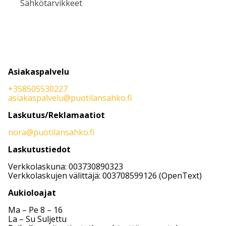
Sähkötarvikkeet
Asiakaspalvelu
+358505530227
asiakaspalvelu@puotilansahko.fi
Laskutus/Reklamaatiot
nora@puotilansahko.fi
Laskutustiedot
Verkkolaskuna: 003730890323
Verkkolaskujen välittäjä: 003708599126 (OpenText)
Aukioloajat
Ma – Pe 8 – 16
La – Su Suljettu