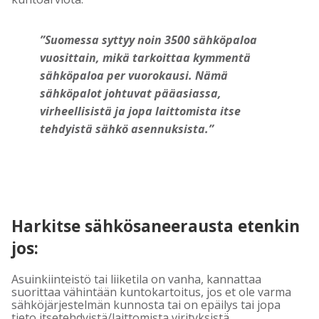
”Suomessa syttyy noin 3500 sähköpaloa
vuosittain, mikä tarkoittaa kymmentä
sähköpaloa per vuorokausi. Nämä
sähköpalot johtuvat pääasiassa,
virheellisistä ja jopa laittomista itse
tehdyistä sähkö asennuksista.”
Harkitse sähkösaneerausta etenkin
jos:
Asuinkiinteistö tai liiketila on vanha, kannattaa
suorittaa vähintään kuntokartoitus, jos et ole varma
sähköjärjestelmän kunnosta tai on epäilys tai jopa
tieto itsetehdyistä/laittomista virityksistä.