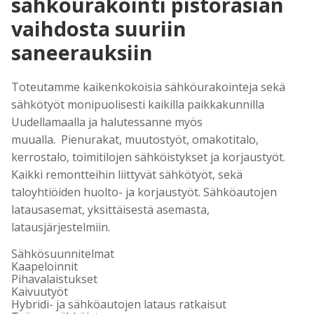
sähköurakointi pistorasian
vaihdosta suuriin
saneerauksiin
Toteutamme kaikenkokoisia sähköurakointeja sekä
sähkötyöt monipuolisesti kaikilla paikkakunnilla
Uudellamaalla ja halutessanne myös
muualla. Pienurakat, muutostyöt, omakotitalo,
kerrostalo, toimitilojen sähköistykset ja korjaustyöt.
Kaikki remontteihin liittyvät sähkötyöt, sekä
taloyhtiöiden huolto- ja korjaustyöt. Sähköautojen
latausasemat, yksittäisestä asemasta,
latausjärjestelmiin.
Sähkösuunnitelmat
Kaapeloinnit
Pihavalaistukset
Kaivuutyöt
Hybridi- ja sähköautojen lataus ratkaisut