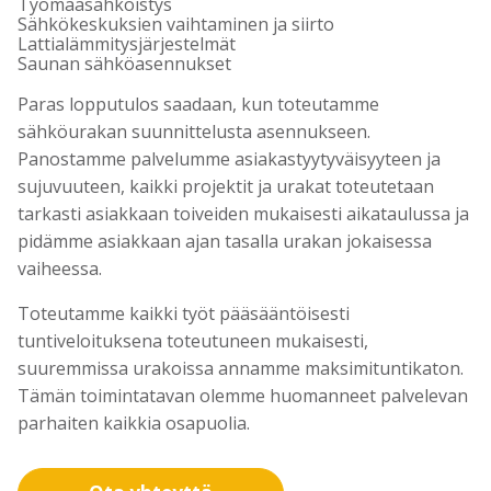
Työmaasähköistys
Sähkökeskuksien vaihtaminen ja siirto
Lattialämmitysjärjestelmät
Saunan sähköasennukset
Paras lopputulos saadaan, kun toteutamme
sähköurakan suunnittelusta asennukseen.
Panostamme palvelumme asiakastyytyväisyyteen ja
sujuvuuteen, kaikki projektit ja urakat toteutetaan
tarkasti asiakkaan toiveiden mukaisesti aikataulussa ja
pidämme asiakkaan ajan tasalla urakan jokaisessa
vaiheessa.
Toteutamme kaikki työt pääsääntöisesti
tuntiveloituksena toteutuneen mukaisesti,
suuremmissa urakoissa annamme maksimituntikaton.
Tämän toimintatavan olemme huomanneet palvelevan
parhaiten kaikkia osapuolia.