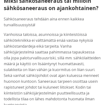
Miksi sähkösaneeraus tai milloin
sähkösaneeraus on ajankohtainen?
Sähkösaneeraus tehdään aina ennen kaikkea
turvallisuussyistä!
Vanhoissa taloissa, asunnoissa ja kiinteistöissä
sähkötekniikka ei välttämättä enää vastaa nykyisiä
sähköstandardeja eikä tarpeita. Vanha
sähköjärjestelmä saattaa pahimmassa tapauksessa
olla jopa paloturvallisuusriski, sillä mm. sähkölaitteiden
määrä ja käyttö on lisääntynyt huomattavasti,
sulakkeita on liian vähän ja kuormitus on liian suuri.
Sekä vanhat sähköjohdot ovat ajan kuluessa menneet
huonoon kuntoon. Saneeraus tarpeen osoittaa usein
rapistuneet johdot tai kuluneet liitokset. Kodin tai
kiinteistön sähköjärjestelmän puutteellisuutta ja
todellista tilaa on lähes mahdotonta huomata ilman
kuntoarviota.