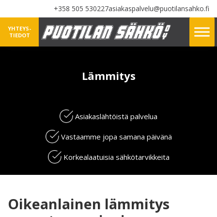
+358 505 530227
asiakaspalvelu@puotilansahko.fi
YHTEYS-
TIEDOT
Lämmitys
Asiakaslähtöistä palvelua
Vastaamme jopa samana päivänä
Korkealaatuisia sähkötarvikkeita
Oikeanlainen lämmitys