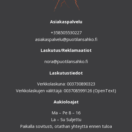
Asiakaspalvelu
+358505530227
asiakaspalvelu@puotilansahko.fi
Laskutus/Reklamaatiot
nora@puotilansahko.fi
Laskutustiedot
Verkkolaskuna: 003730890323
Verkkolaskujen välittäjä: 003708599126 (OpenText)
Aukioloajat
Ma – Pe 8 – 16
La – Su Suljettu
Paikalla sovitusti, otathan yhteyttä ennen tuloa